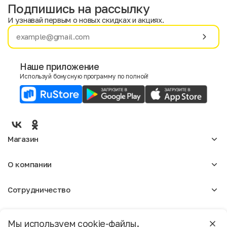
Подпишись на рассылку
И узнавай первым о новых скидках и акциях.
Имя
Фамилия
Наше приложение
Используй бонусную программу по полной!
E-mail
Пол
Мужской
Женский
Магазин
Согласие на получение чеков по электронной почте
Женское
О компании
Мужское
Аксессуары
О нас
Детское
Сотрудничество
Отзывы
Блог
Оптовикам
Вакансии
Помощь
Москва
Арендодателям
Магазины
Мы используем cookie-файлы.
Реклама