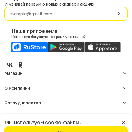
И узнавай первым о новых скидках и акциях.
Имя
Фамилия
Наше приложение
Используй бонусную программу по полной!
E-mail
Пол
Мужской
Женский
Магазин
Согласие на получение чеков по электронной почте
Женское
О компании
Мужское
Аксессуары
О нас
Детское
Сотрудничество
Отзывы
Блог
Оптовикам
Вакансии
Помощь
Москва
Арендодателям
Магазины
Мы используем cookie-файлы.
Реклама
Доставка и оплата
Бонусная программа