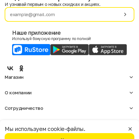
И узнавай первым о новых скидках и акциях.
Имя
Фамилия
Наше приложение
Используй бонусную программу по полной!
E-mail
Пол
Мужской
Женский
Магазин
Согласие на получение чеков по электронной почте
Женское
О компании
Мужское
Аксессуары
О нас
Детское
Сотрудничество
Отзывы
Блог
Оптовикам
Вакансии
Помощь
Москва
Арендодателям
Магазины
Мы используем cookie-файлы.
Реклама
Доставка и оплата
Бонусная программа