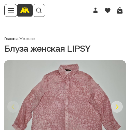
Главная
-
Женское
Блуза женская LIPSY