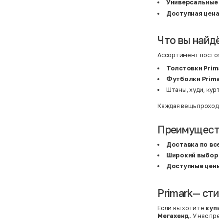
Basefield
38
Универсальные
B&C Collection
38,5
Доступная цен
Beck & Hersey
39
Bench
39,5
Benetton
3XL
Что вы найдё
Ben Sherman
3XL
Bershka
3XL
Bexleys
3XS
Ассортимент постоя
Bexleys
40
BF
41
Толстовки Prim
BF
42
Футболки Prim
Bivolino
43
Штаны, худи, кур
Black Forest
44
Blind Date
44,5
Bogner
45
Каждая вещь проход
Bonita
46
Boohoo
48+
Brax
4XL
Преимуществ
British Knights
4XL
Bruno Banani
4XL
Доставка по вс
Buena Vista
5-7 лет
Широкий выбор
Bugatti
5XL
Burberry
5XL
Доступные цен
C&A
5XL
Calvin Klein
62 см (3 мес.)
Camel Active
68 см (6 мес.)
Primark— сти
Camp David
6-9 мес.
Caprice
6XL
Если вы хотите
куп
Carhartt
6XL
Мегахенд
. У нас п
Carlo Colucci
6XL