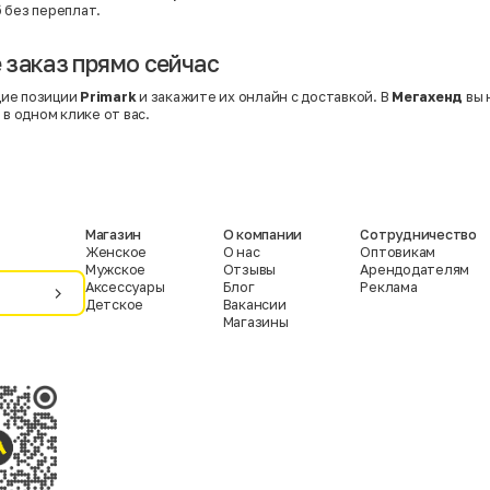
 без переплат.
заказ прямо сейчас
ие позиции
Primark
и закажите их онлайн с доставкой. В
Мегахенд
вы 
 в одном клике от вас.
Магазин
О компании
Сотрудничество
Женское
О нас
Оптовикам
Мужское
Отзывы
Арендодателям
Аксессуары
Блог
Реклама
Детское
Вакансии
Магазины