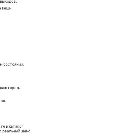
 выходов.
е вещи.
ом состоянии.
 ваш город.
ов.
те в каталог
то реальный шанс