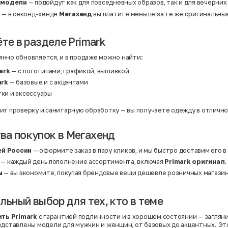
Твид
 модели
— подойдут как для повседневных образов, так и для вечерних
Хлопок
а
— в секонд-хенде
Мегахенд
вы платите меньше за те же оригинальны
Хлопок | Эластан
Шёлк
Шёлк | Шерсть
те в разделе Primark
Шерсть
Экокожа
Эластан
нно обновляется, и в продаже можно найти:
ark
— с логотипами, графикой, вышивкой
ark
— базовые и с акцентами
тки и аксессуары
ит проверку и санитарную обработку — вы получаете одежду в отличн
а покупок в Мегахенд
ей России
— оформите заказ в пару кликов, и мы быстро доставим его в
— каждый день пополнение ассортимента, включая
Primark оригинал
.
ы
— вы экономите, покупая брендовые вещи дешевле розничных магазин
льный выбор для тех, кто в теме
ить Primark
с гарантией подлинности и в хорошем состоянии — загляни
редставлены модели для мужчин и женщин, от базовых до акцентных. Э