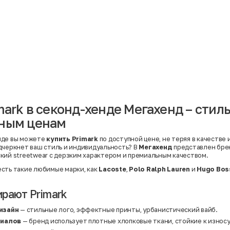
Материал
Акрил
Ангора
Ацетат
Бамбук
Бархат
Вельвет
Вискоза
Вискоза | Нейлон
Вискоза | Полиэстер
й
Вискоза | Полиэстер | Хлопок
Вискоза | Эластан
mark в секонд-хенде Мегахенд – сти
Искусственная замша
ный
Кашемир
пным ценам
Кашемир | Нейлон
й
Кашемир | Хлопок
Кашемир | Шерсть
нде вы можете
купить Primark
по доступной цене, не теряя в качестве 
Лён
дчеркнет ваш стиль и индивидуальность? В
Мегахенд
представлен бр
й
Модал
кий streetwear с дерзким характером и премиальным качеством.
Натуральная замша
Натуральная кожа
сть такие любимые марки, как
Lacoste
,
Polo Ralph Lauren
и
Hugo Bos
Нейлон
Полиэстер
рают Primark
Полиэстер | Спандекс
Полиэстер | Хлопок
Полиэстер | Экокожа
изайн
— стильные лого, эффектные принты, урбанистический вайб.
Полиэстер | Эластан
риалов
— бренд использует плотные хлопковые ткани, стойкие к износ
Сатин