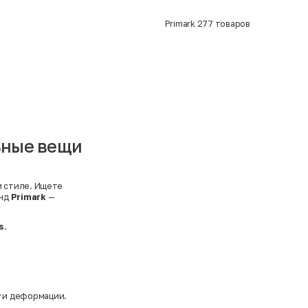
Primark
277
товаров
льные вещи
и стиле. Ищете
енд
Primark
—
s
.
у и деформации.