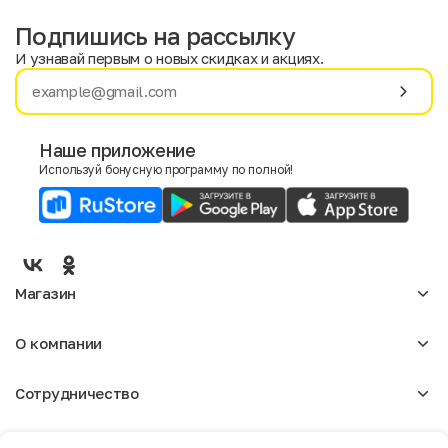
Подпишись на рассылку
И узнавай первым о новых скидках и акциях.
Имя
Фамилия
Наше приложение
Используй бонусную программу по полной!
E-mail
Пол
Мужской
Женский
Магазин
Согласие на получение чеков по электронной почте
Женское
О компании
Мужское
Аксессуары
О нас
Детское
Сотрудничество
Отзывы
Блог
Оптовикам
Вакансии
Помощь
Арендодателям