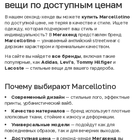
вещи по доступным ценам
В нашем секонд-хенде вы можете
купить Marcellotino
по доступной цене, не теряя в качестве и стиле. Ищете
одежду, которая подчеркнет ваш стиль и
индивидуальность? В
Мегахенд
представлен бренд
Marcellotino
— узнаваемый английский streetwear с
дерзким характером и премиальным качеством.
На сайте вы найдете
все бренды
, включая такие
популярные, как
Adidas
,
Levi’s
,
Tommy Hilfiger
и
Lacoste
— стильные вещи для вашего гардероба.
Почему выбирают Marcellotino
Современный дизайн
— стильные лого, эффектные
принты, урбанистический вайб.
Качество материалов
— бренд использует плотные
хлопковые ткани, стойкие к износу и деформации.
Универсальные модели
— подойдут как для
повседневных образов, так и для вечерних выходов.
Доступная цена
— в секонд-хенде
Мегахенд
вы